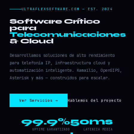
ULTRAFLEXSOFTWARE.COM — EST. 2024
Software Crítico
para
Telecomunicaciones
& Cloud
Desarrollamos soluciones de alto rendimiento
para telefonía IP, infraestructura cloud y
automatización inteligente. Kamailio, OpenSIPS,
Asterisk y más — construidos para escalar.
Ver Servicios →
Hablemos del proyecto
99.9%
50ms
UPTIME GARANTIZADO
LATENCIA MEDIA