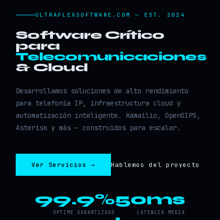
ULTRAFLEXSOFTWARE.COM — EST. 2024
Software Crítico
para
Telecomunicaciones
& Cloud
Desarrollamos soluciones de alto rendimiento
para telefonía IP, infraestructura cloud y
automatización inteligente. Kamailio, OpenSIPS,
Asterisk y más — construidos para escalar.
Ver Servicios →
Hablemos del proyecto
99.9%
50ms
UPTIME GARANTIZADO
LATENCIA MEDIA