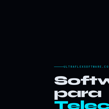
ULTRAFLEXSOFTWARE.CO
Softw
para
Tele