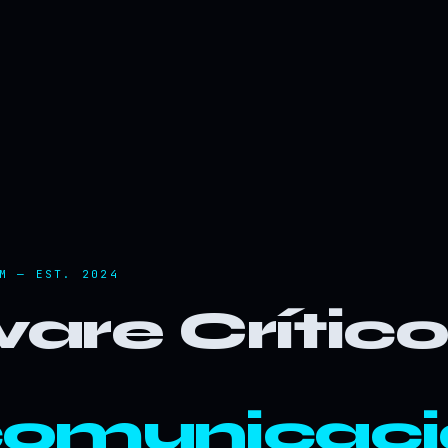
M — EST. 2024
are Crític
comunicaci