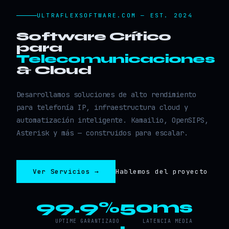
ULTRAFLEXSOFTWARE.COM — EST. 2024
Software Crítico
para
Telecomunicaciones
& Cloud
Desarrollamos soluciones de alto rendimiento
para telefonía IP, infraestructura cloud y
automatización inteligente. Kamailio, OpenSIPS,
Asterisk y más — construidos para escalar.
Ver Servicios →
Hablemos del proyecto
99.9%
50ms
UPTIME GARANTIZADO
LATENCIA MEDIA