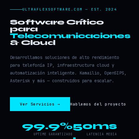
ULTRAFLEXSOFTWARE.COM — EST. 2024
Software Crítico
para
Telecomunicaciones
& Cloud
Desarrollamos soluciones de alto rendimiento
para telefonía IP, infraestructura cloud y
automatización inteligente. Kamailio, OpenSIPS,
Asterisk y más — construidos para escalar.
Ver Servicios →
Hablemos del proyecto
99.9%
50ms
UPTIME GARANTIZADO
LATENCIA MEDIA