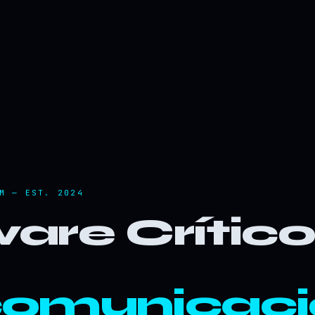
M — EST. 2024
are Crític
comunicaci