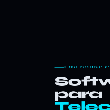
ULTRAFLEXSOFTWARE.CO
Softw
para
Tele