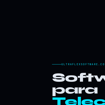
ULTRAFLEXSOFTWARE.CO
Softw
para
Tele