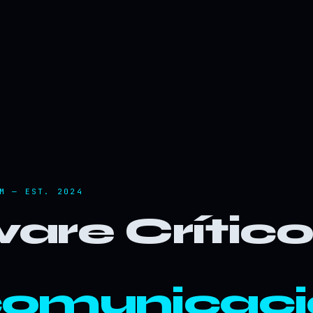
M — EST. 2024
are Crític
comunicaci