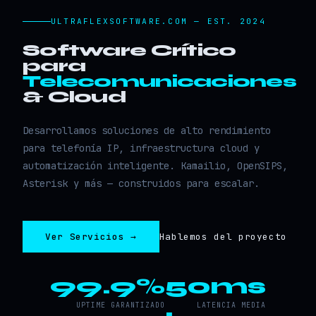
ULTRAFLEXSOFTWARE.COM — EST. 2024
Software Crítico
para
Telecomunicaciones
& Cloud
Desarrollamos soluciones de alto rendimiento
para telefonía IP, infraestructura cloud y
automatización inteligente. Kamailio, OpenSIPS,
Asterisk y más — construidos para escalar.
Ver Servicios →
Hablemos del proyecto
99.9%
50ms
UPTIME GARANTIZADO
LATENCIA MEDIA