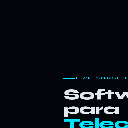
ULTRAFLEXSOFTWARE.CO
Softw
para
Tele