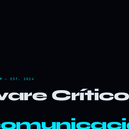
M — EST. 2024
are Crític
comunicaci