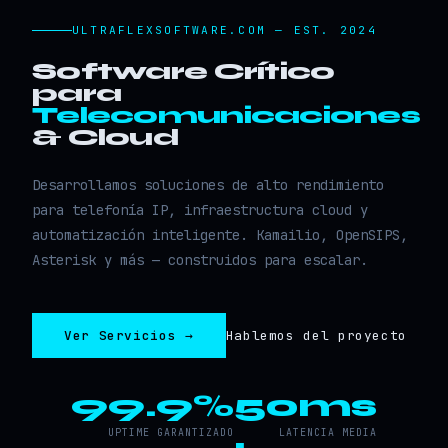
ULTRAFLEXSOFTWARE.COM — EST. 2024
Software Crítico
para
Telecomunicaciones
& Cloud
Desarrollamos soluciones de alto rendimiento
para telefonía IP, infraestructura cloud y
automatización inteligente. Kamailio, OpenSIPS,
Asterisk y más — construidos para escalar.
Ver Servicios →
Hablemos del proyecto
99.9%
50ms
UPTIME GARANTIZADO
LATENCIA MEDIA