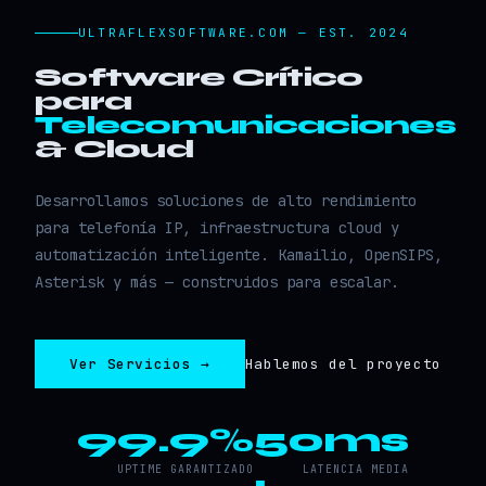
ULTRAFLEXSOFTWARE.COM — EST. 2024
Software Crítico
para
Telecomunicaciones
& Cloud
Desarrollamos soluciones de alto rendimiento
para telefonía IP, infraestructura cloud y
automatización inteligente. Kamailio, OpenSIPS,
Asterisk y más — construidos para escalar.
Ver Servicios →
Hablemos del proyecto
99.9%
50ms
UPTIME GARANTIZADO
LATENCIA MEDIA