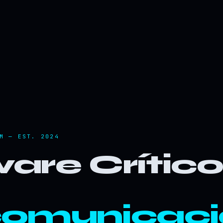
M — EST. 2024
are Crític
comunicaci