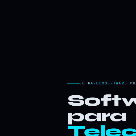
ULTRAFLEXSOFTWARE.CO
Softw
para
Tele