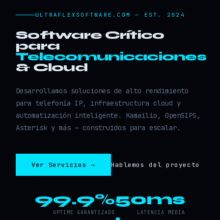
ULTRAFLEXSOFTWARE.COM — EST. 2024
Software Crítico
para
Telecomunicaciones
& Cloud
Desarrollamos soluciones de alto rendimiento
para telefonía IP, infraestructura cloud y
automatización inteligente. Kamailio, OpenSIPS,
Asterisk y más — construidos para escalar.
Ver Servicios →
Hablemos del proyecto
99.9%
50ms
UPTIME GARANTIZADO
LATENCIA MEDIA