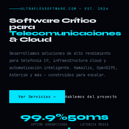
ULTRAFLEXSOFTWARE.COM — EST. 2024
Software Crítico
para
Telecomunicaciones
& Cloud
Desarrollamos soluciones de alto rendimiento
para telefonía IP, infraestructura cloud y
automatización inteligente. Kamailio, OpenSIPS,
Asterisk y más — construidos para escalar.
Ver Servicios →
Hablemos del proyecto
99.9%
50ms
UPTIME GARANTIZADO
LATENCIA MEDIA