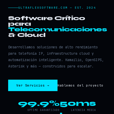
ULTRAFLEXSOFTWARE.COM — EST. 2024
Software Crítico
para
Telecomunicaciones
& Cloud
Desarrollamos soluciones de alto rendimiento
para telefonía IP, infraestructura cloud y
automatización inteligente. Kamailio, OpenSIPS,
Asterisk y más — construidos para escalar.
Ver Servicios →
Hablemos del proyecto
99.9%
50ms
UPTIME GARANTIZADO
LATENCIA MEDIA