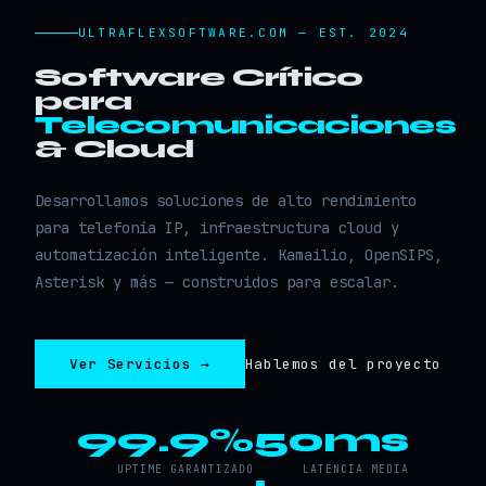
ULTRAFLEXSOFTWARE.COM — EST. 2024
Software Crítico
para
Telecomunicaciones
& Cloud
Desarrollamos soluciones de alto rendimiento
para telefonía IP, infraestructura cloud y
automatización inteligente. Kamailio, OpenSIPS,
Asterisk y más — construidos para escalar.
Ver Servicios →
Hablemos del proyecto
99.9%
50ms
UPTIME GARANTIZADO
LATENCIA MEDIA