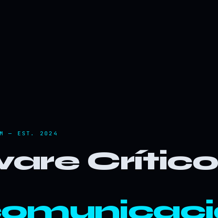
M — EST. 2024
are Crític
comunicaci