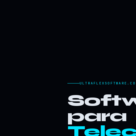
ULTRAFLEXSOFTWARE.CO
Softw
para
Tele