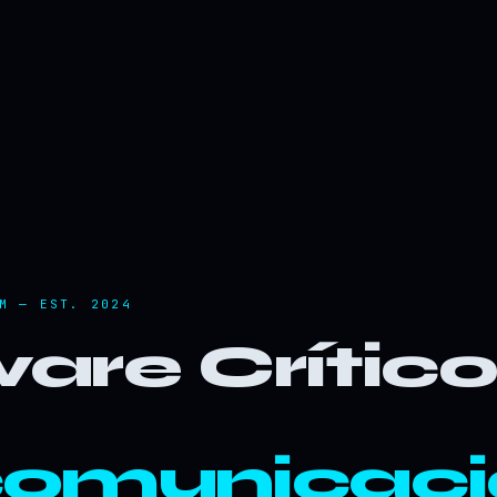
M — EST. 2024
are Crític
comunicaci