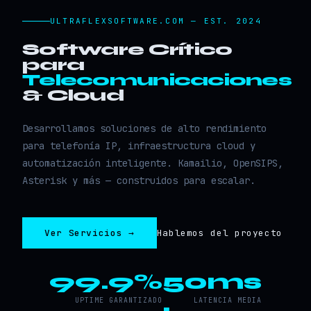
ULTRAFLEXSOFTWARE.COM — EST. 2024
Software Crítico
para
Telecomunicaciones
& Cloud
Desarrollamos soluciones de alto rendimiento
para telefonía IP, infraestructura cloud y
automatización inteligente. Kamailio, OpenSIPS,
Asterisk y más — construidos para escalar.
Ver Servicios →
Hablemos del proyecto
99.9%
50ms
UPTIME GARANTIZADO
LATENCIA MEDIA