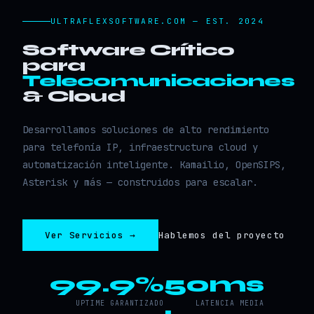
ULTRAFLEXSOFTWARE.COM — EST. 2024
Software Crítico
para
Telecomunicaciones
& Cloud
Desarrollamos soluciones de alto rendimiento
para telefonía IP, infraestructura cloud y
automatización inteligente. Kamailio, OpenSIPS,
Asterisk y más — construidos para escalar.
Ver Servicios →
Hablemos del proyecto
99.9%
50ms
UPTIME GARANTIZADO
LATENCIA MEDIA