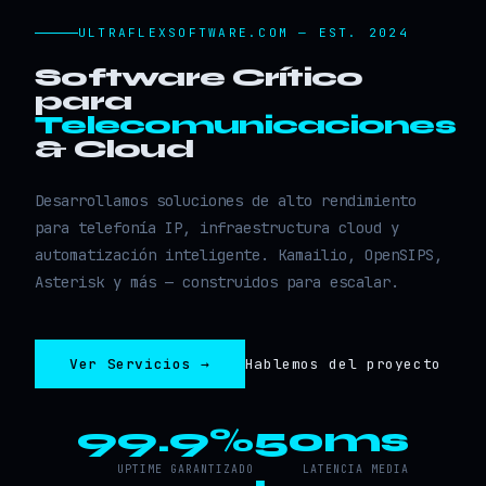
ULTRAFLEXSOFTWARE.COM — EST. 2024
Software Crítico
para
Telecomunicaciones
& Cloud
Desarrollamos soluciones de alto rendimiento
para telefonía IP, infraestructura cloud y
automatización inteligente. Kamailio, OpenSIPS,
Asterisk y más — construidos para escalar.
Ver Servicios →
Hablemos del proyecto
99.9%
50ms
UPTIME GARANTIZADO
LATENCIA MEDIA