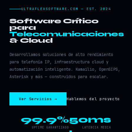
ULTRAFLEXSOFTWARE.COM — EST. 2024
Software Crítico
para
Telecomunicaciones
& Cloud
Desarrollamos soluciones de alto rendimiento
para telefonía IP, infraestructura cloud y
automatización inteligente. Kamailio, OpenSIPS,
Asterisk y más — construidos para escalar.
Ver Servicios →
Hablemos del proyecto
99.9%
50ms
UPTIME GARANTIZADO
LATENCIA MEDIA