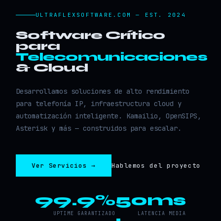
ULTRAFLEXSOFTWARE.COM — EST. 2024
Software Crítico
para
Telecomunicaciones
& Cloud
Desarrollamos soluciones de alto rendimiento
para telefonía IP, infraestructura cloud y
automatización inteligente. Kamailio, OpenSIPS,
Asterisk y más — construidos para escalar.
Ver Servicios →
Hablemos del proyecto
99.9%
50ms
UPTIME GARANTIZADO
LATENCIA MEDIA