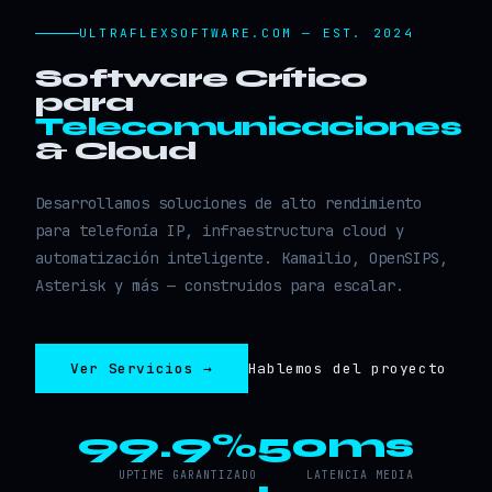
ULTRAFLEXSOFTWARE.COM — EST. 2024
Software Crítico
para
Telecomunicaciones
& Cloud
Desarrollamos soluciones de alto rendimiento
para telefonía IP, infraestructura cloud y
automatización inteligente. Kamailio, OpenSIPS,
Asterisk y más — construidos para escalar.
Ver Servicios →
Hablemos del proyecto
99.9%
50ms
UPTIME GARANTIZADO
LATENCIA MEDIA