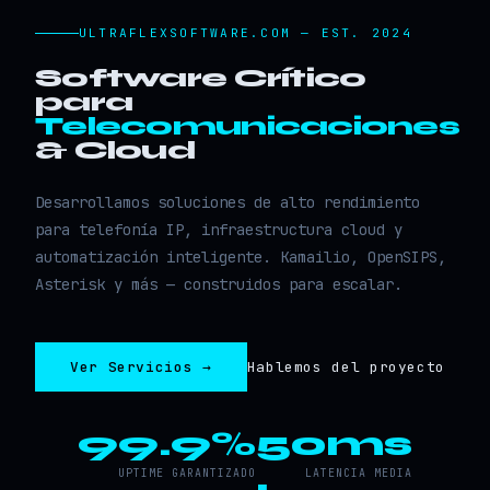
ULTRAFLEXSOFTWARE.COM — EST. 2024
Software Crítico
para
Telecomunicaciones
& Cloud
Desarrollamos soluciones de alto rendimiento
para telefonía IP, infraestructura cloud y
automatización inteligente. Kamailio, OpenSIPS,
Asterisk y más — construidos para escalar.
Ver Servicios →
Hablemos del proyecto
99.9%
50ms
UPTIME GARANTIZADO
LATENCIA MEDIA