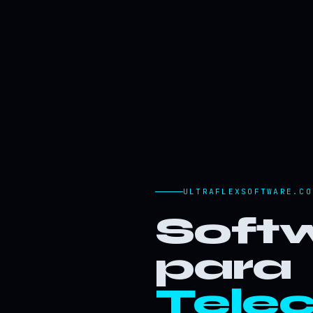
ULTRAFLEXSOFTWARE.CO
Softw
para
Tele