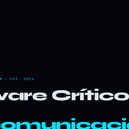
M — EST. 2024
are Crític
comunicaci