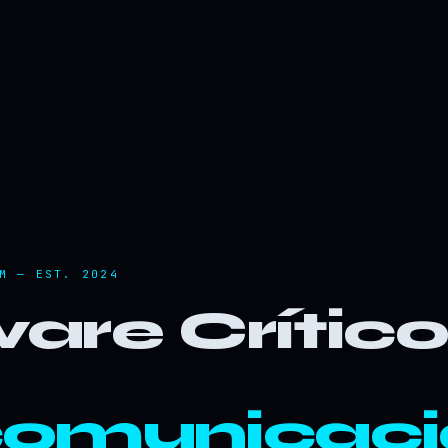
M — EST. 2024
are Crític
comunicaci