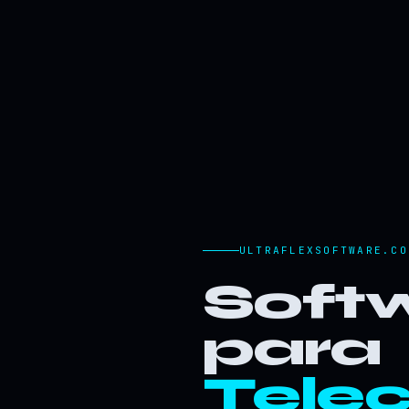
ULTRAFLEXSOFTWARE.CO
Softw
para
Tele