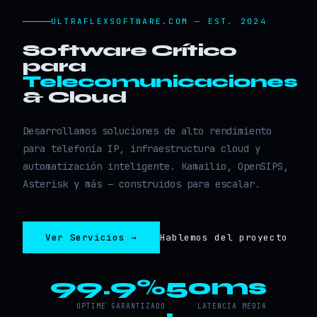
ULTRAFLEXSOFTWARE.COM — EST. 2024
Software Crítico
para
Telecomunicaciones
& Cloud
Desarrollamos soluciones de alto rendimiento
para telefonía IP, infraestructura cloud y
automatización inteligente. Kamailio, OpenSIPS,
Asterisk y más — construidos para escalar.
Ver Servicios →
Hablemos del proyecto
99.9%
50ms
UPTIME GARANTIZADO
LATENCIA MEDIA