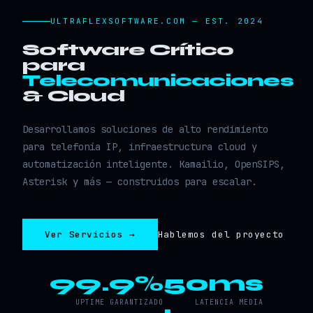
ULTRAFLEXSOFTWARE.COM — EST. 2024
Software Crítico
para
Telecomunicaciones
& Cloud
Desarrollamos soluciones de alto rendimiento
para telefonía IP, infraestructura cloud y
automatización inteligente. Kamailio, OpenSIPS,
Asterisk y más — construidos para escalar.
Ver Servicios →
Hablemos del proyecto
99.9%
50ms
UPTIME GARANTIZADO
LATENCIA MEDIA