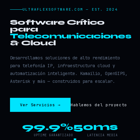
ULTRAFLEXSOFTWARE.COM — EST. 2024
Software Crítico
para
Telecomunicaciones
& Cloud
Desarrollamos soluciones de alto rendimiento
para telefonía IP, infraestructura cloud y
automatización inteligente. Kamailio, OpenSIPS,
Asterisk y más — construidos para escalar.
Ver Servicios →
Hablemos del proyecto
99.9%
50ms
UPTIME GARANTIZADO
LATENCIA MEDIA