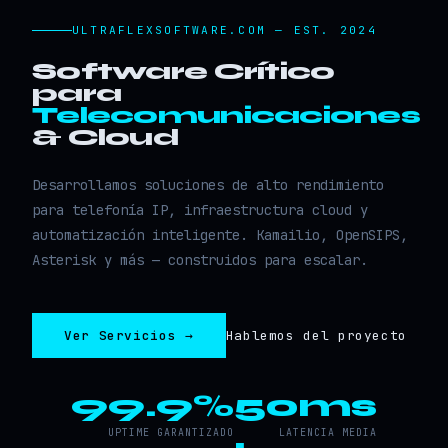
ULTRAFLEXSOFTWARE.COM — EST. 2024
Software Crítico
para
Telecomunicaciones
& Cloud
Desarrollamos soluciones de alto rendimiento
para telefonía IP, infraestructura cloud y
automatización inteligente. Kamailio, OpenSIPS,
Asterisk y más — construidos para escalar.
Ver Servicios →
Hablemos del proyecto
99.9%
50ms
UPTIME GARANTIZADO
LATENCIA MEDIA