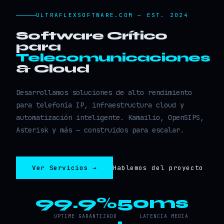
ULTRAFLEXSOFTWARE.COM — EST. 2024
Software Crítico
para
Telecomunicaciones
& Cloud
Desarrollamos soluciones de alto rendimiento
para telefonía IP, infraestructura cloud y
automatización inteligente. Kamailio, OpenSIPS,
Asterisk y más — construidos para escalar.
Ver Servicios →
Hablemos del proyecto
99.9%
50ms
UPTIME GARANTIZADO
LATENCIA MEDIA