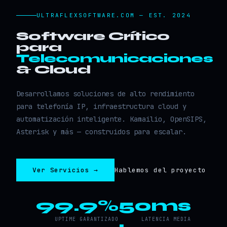
ULTRAFLEXSOFTWARE.COM — EST. 2024
Software Crítico
para
Telecomunicaciones
& Cloud
Desarrollamos soluciones de alto rendimiento
para telefonía IP, infraestructura cloud y
automatización inteligente. Kamailio, OpenSIPS,
Asterisk y más — construidos para escalar.
Ver Servicios →
Hablemos del proyecto
99.9%
50ms
UPTIME GARANTIZADO
LATENCIA MEDIA