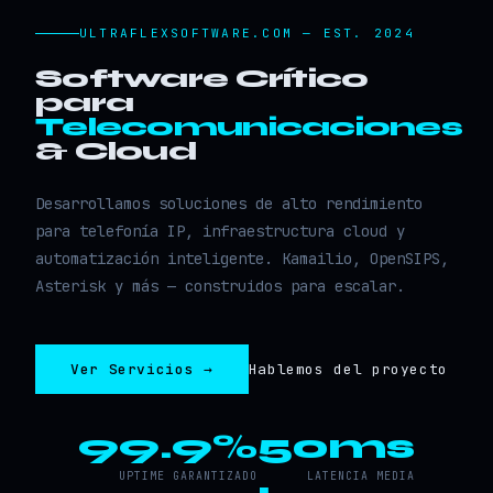
ULTRAFLEXSOFTWARE.COM — EST. 2024
Software Crítico
para
Telecomunicaciones
& Cloud
Desarrollamos soluciones de alto rendimiento
para telefonía IP, infraestructura cloud y
automatización inteligente. Kamailio, OpenSIPS,
Asterisk y más — construidos para escalar.
Ver Servicios →
Hablemos del proyecto
99.9%
50ms
UPTIME GARANTIZADO
LATENCIA MEDIA