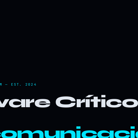
M — EST. 2024
are Crític
comunicaci