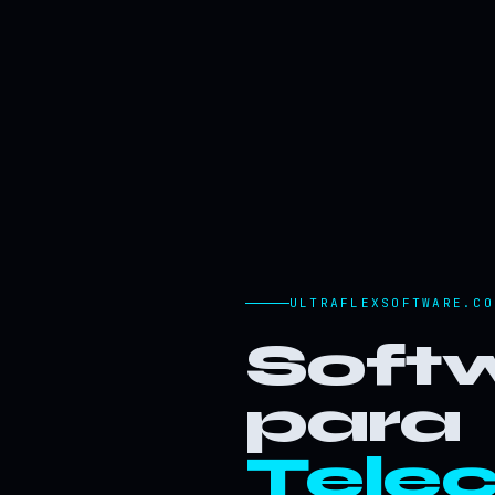
ULTRAFLEXSOFTWARE.CO
Softw
para
Tele