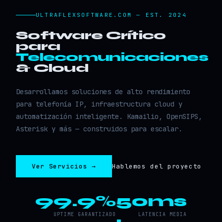
ULTRAFLEXSOFTWARE.COM — EST. 2024
Software Crítico
para
Telecomunicaciones
& Cloud
Desarrollamos soluciones de alto rendimiento
para telefonía IP, infraestructura cloud y
automatización inteligente. Kamailio, OpenSIPS,
Asterisk y más — construidos para escalar.
Ver Servicios →
Hablemos del proyecto
99.9%
50ms
UPTIME GARANTIZADO
LATENCIA MEDIA