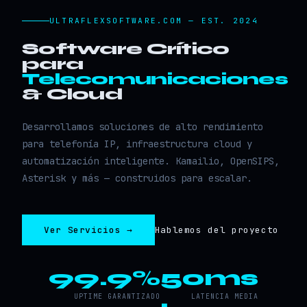
ULTRAFLEXSOFTWARE.COM — EST. 2024
Software Crítico
para
Telecomunicaciones
& Cloud
Desarrollamos soluciones de alto rendimiento
para telefonía IP, infraestructura cloud y
automatización inteligente. Kamailio, OpenSIPS,
Asterisk y más — construidos para escalar.
Ver Servicios →
Hablemos del proyecto
99.9%
50ms
UPTIME GARANTIZADO
LATENCIA MEDIA