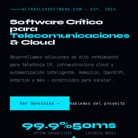
ULTRAFLEXSOFTWARE.COM — EST. 2024
Software Crítico
para
Telecomunicaciones
& Cloud
Desarrollamos soluciones de alto rendimiento
para telefonía IP, infraestructura cloud y
automatización inteligente. Kamailio, OpenSIPS,
Asterisk y más — construidos para escalar.
Ver Servicios →
Hablemos del proyecto
99.9%
50ms
UPTIME GARANTIZADO
LATENCIA MEDIA