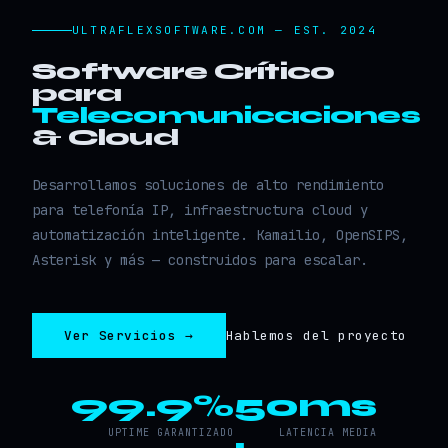
ULTRAFLEXSOFTWARE.COM — EST. 2024
Software Crítico
para
Telecomunicaciones
& Cloud
Desarrollamos soluciones de alto rendimiento
para telefonía IP, infraestructura cloud y
automatización inteligente. Kamailio, OpenSIPS,
Asterisk y más — construidos para escalar.
Ver Servicios →
Hablemos del proyecto
99.9%
50ms
UPTIME GARANTIZADO
LATENCIA MEDIA