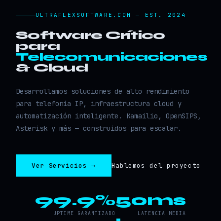
ULTRAFLEXSOFTWARE.COM — EST. 2024
Software Crítico
para
Telecomunicaciones
& Cloud
Desarrollamos soluciones de alto rendimiento
para telefonía IP, infraestructura cloud y
automatización inteligente. Kamailio, OpenSIPS,
Asterisk y más — construidos para escalar.
Ver Servicios →
Hablemos del proyecto
99.9%
50ms
UPTIME GARANTIZADO
LATENCIA MEDIA