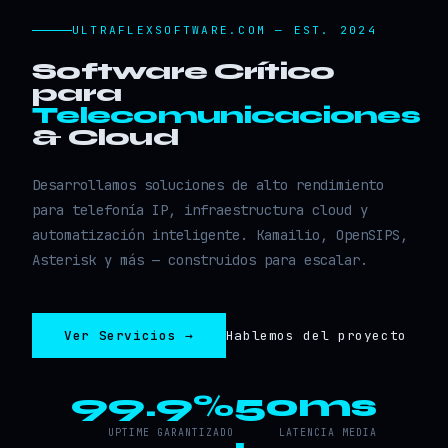
ULTRAFLEXSOFTWARE.COM — EST. 2024
Software Crítico
para
Telecomunicaciones
& Cloud
Desarrollamos soluciones de alto rendimiento
para telefonía IP, infraestructura cloud y
automatización inteligente. Kamailio, OpenSIPS,
Asterisk y más — construidos para escalar.
Ver Servicios →
Hablemos del proyecto
99.9%
50ms
UPTIME GARANTIZADO
LATENCIA MEDIA