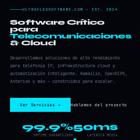
ULTRAFLEXSOFTWARE.COM — EST. 2024
Software Crítico
para
Telecomunicaciones
& Cloud
Desarrollamos soluciones de alto rendimiento
para telefonía IP, infraestructura cloud y
automatización inteligente. Kamailio, OpenSIPS,
Asterisk y más — construidos para escalar.
Ver Servicios →
Hablemos del proyecto
99.9%
50ms
UPTIME GARANTIZADO
LATENCIA MEDIA