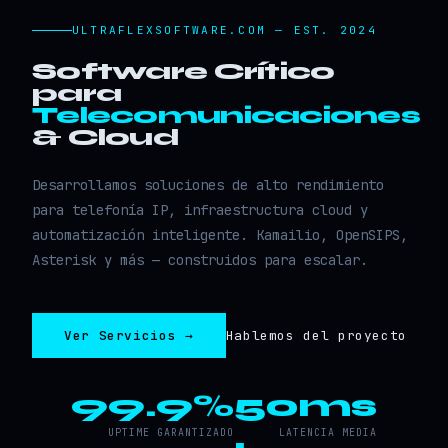
ULTRAFLEXSOFTWARE.COM — EST. 2024
Software Crítico
para
Telecomunicaciones
& Cloud
Desarrollamos soluciones de alto rendimiento
para telefonía IP, infraestructura cloud y
automatización inteligente. Kamailio, OpenSIPS,
Asterisk y más — construidos para escalar.
Ver Servicios →
Hablemos del proyecto
99.9%
50ms
UPTIME GARANTIZADO
LATENCIA MEDIA