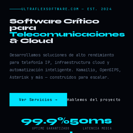
ULTRAFLEXSOFTWARE.COM — EST. 2024
Software Crítico
para
Telecomunicaciones
& Cloud
Desarrollamos soluciones de alto rendimiento
para telefonía IP, infraestructura cloud y
automatización inteligente. Kamailio, OpenSIPS,
Asterisk y más — construidos para escalar.
Ver Servicios →
Hablemos del proyecto
99.9%
50ms
UPTIME GARANTIZADO
LATENCIA MEDIA