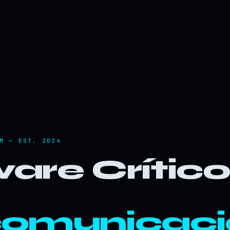
M — EST. 2024
are Crític
comunicaci