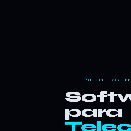
ULTRAFLEXSOFTWARE.CO
Softw
para
Tele