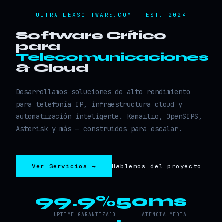
ULTRAFLEXSOFTWARE.COM — EST. 2024
Software Crítico
para
Telecomunicaciones
& Cloud
Desarrollamos soluciones de alto rendimiento
para telefonía IP, infraestructura cloud y
automatización inteligente. Kamailio, OpenSIPS,
Asterisk y más — construidos para escalar.
Ver Servicios →
Hablemos del proyecto
99.9%
50ms
UPTIME GARANTIZADO
LATENCIA MEDIA