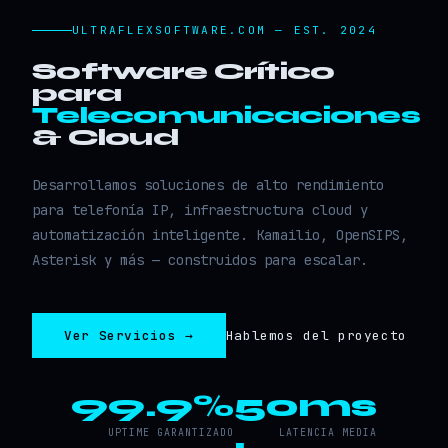
ULTRAFLEXSOFTWARE.COM — EST. 2024
Software Crítico
para
Telecomunicaciones
& Cloud
Desarrollamos soluciones de alto rendimiento
para telefonía IP, infraestructura cloud y
automatización inteligente. Kamailio, OpenSIPS,
Asterisk y más — construidos para escalar.
Ver Servicios →
Hablemos del proyecto
99.9%
50ms
UPTIME GARANTIZADO
LATENCIA MEDIA