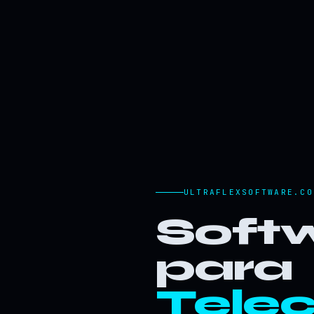
ULTRAFLEXSOFTWARE.CO
Softw
para
Tele