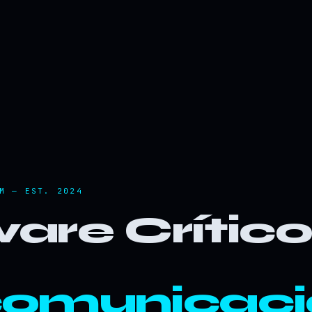
M — EST. 2024
are Crític
comunicaci