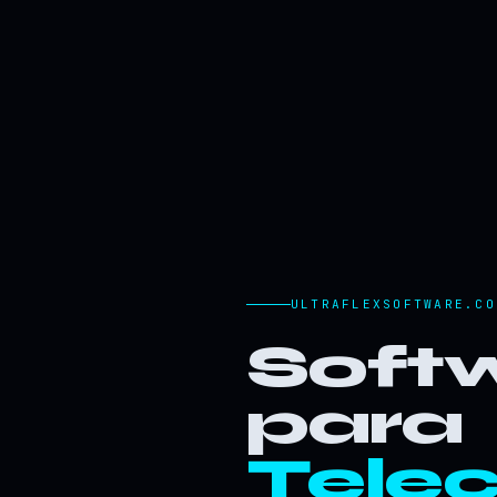
ULTRAFLEXSOFTWARE.CO
Softw
para
Tele