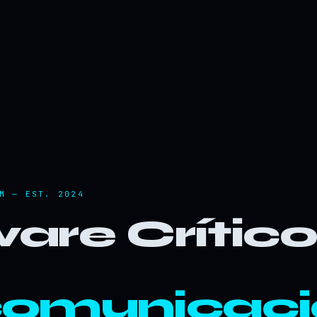
M — EST. 2024
are Crític
comunicaci