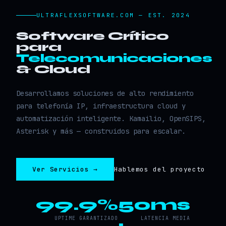
ULTRAFLEXSOFTWARE.COM — EST. 2024
Software Crítico
para
Telecomunicaciones
& Cloud
Desarrollamos soluciones de alto rendimiento
para telefonía IP, infraestructura cloud y
automatización inteligente. Kamailio, OpenSIPS,
Asterisk y más — construidos para escalar.
Ver Servicios →
Hablemos del proyecto
99.9%
50ms
UPTIME GARANTIZADO
LATENCIA MEDIA